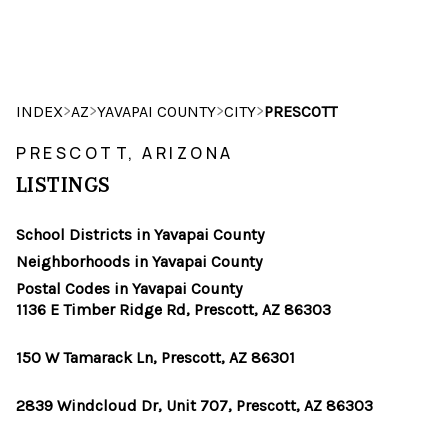
HOME
>
>
>
>
INDEX
AZ
YAVAPAI COUNTY
CITY
PRESCOTT
SEARCH LISTINGS
PRESCOTT, ARIZONA
LISTINGS
POPULAR
SEARCHES
School Districts in Yavapai County
Neighborhoods in Yavapai County
BUYING
Postal Codes in Yavapai County
1136 E Timber Ridge Rd, Prescott, AZ 86303
FINANCING
150 W Tamarack Ln, Prescott, AZ 86301
SELLING
2839 Windcloud Dr, Unit 707, Prescott, AZ 86303
HOME VALUE