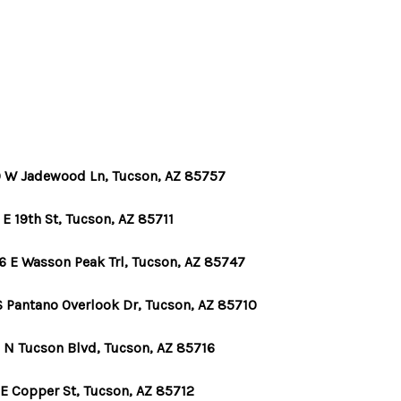
HOME
SEARCH LISTINGS
 W Jadewood Ln, Tucson, AZ 85757
OPULAR SEARCHES
E 19th St, Tucson, AZ 85711
6 E Wasson Peak Trl, Tucson, AZ 85747
BUYING
S Pantano Overlook Dr, Tucson, AZ 85710
FINANCING
 N Tucson Blvd, Tucson, AZ 85716
SELLING
 E Copper St, Tucson, AZ 85712