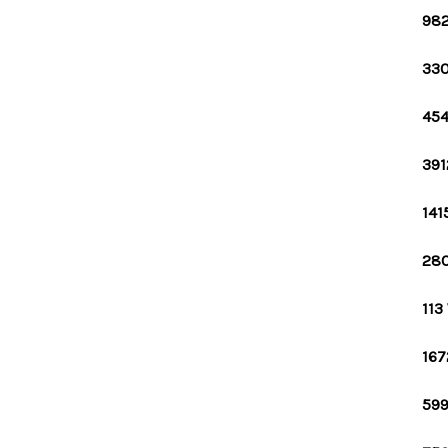
982
330
454
391
141
280
113
167
599