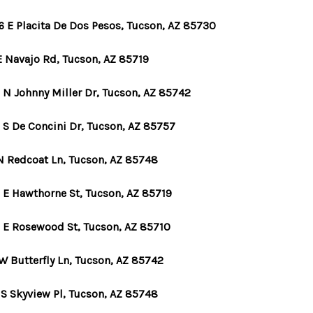
6 E Placita De Dos Pesos, Tucson, AZ 85730
HOME VALUE
E Navajo Rd, Tucson, AZ 85719
OUR TEAM
 N Johnny Miller Dr, Tucson, AZ 85742
BLOG
 S De Concini Dr, Tucson, AZ 85757
N Redcoat Ln, Tucson, AZ 85748
CAREERS
 E Hawthorne St, Tucson, AZ 85719
ABOUT PLACE
 E Rosewood St, Tucson, AZ 85710
BUY AND SELL SAFE
W Butterfly Ln, Tucson, AZ 85742
 S Skyview Pl, Tucson, AZ 85748
CONNECT