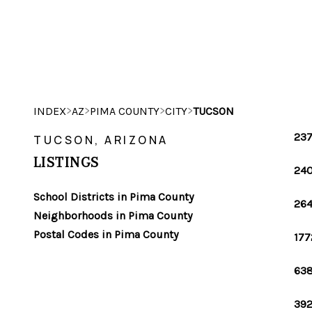
>
>
>
>
INDEX
AZ
PIMA COUNTY
CITY
TUCSON
237
TUCSON, ARIZONA
LISTINGS
240
School Districts in Pima County
264
Neighborhoods in Pima County
Postal Codes in Pima County
177
638
392